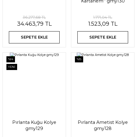
Kartanem'' gmy130
36.277,68 TL
1.771,04 TL
34.463,79 TL
1.523,09 TL
SEPETE EKLE
SEPETE EKLE
%14
%15
YENİ
Pırlanta Kuğu Kolye
Pırlanta Ametist Kolye
gmy129
gmy128