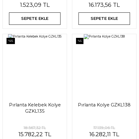
1.523,09 TL
16.173,56 TL
SEPETE EKLE
SEPETE EKLE
%15
%5
Pırlanta Kelebek Kolye
Pırlanta Kolye GZKL138
GZKL135
18.567,32 TL
17.139,06 TL
15.782,22 TL
16.282,11 TL