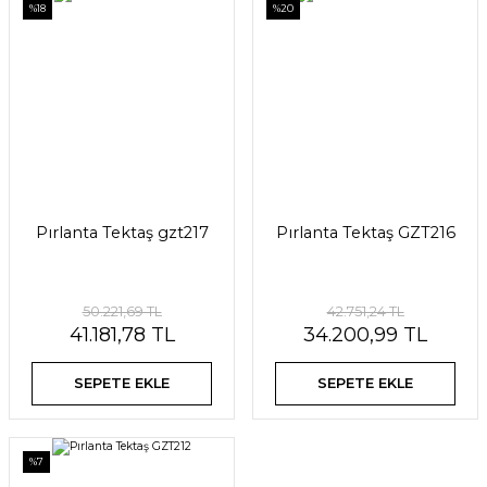
%18
%20
Pırlanta Tektaş gzt217
Pırlanta Tektaş GZT216
50.221,69 TL
42.751,24 TL
41.181,78 TL
34.200,99 TL
SEPETE EKLE
SEPETE EKLE
%7