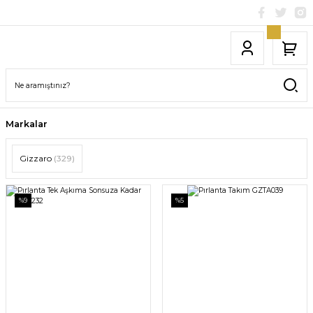
Markalar
Gizzaro
(329)
%9
%5