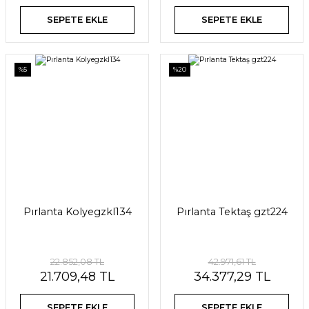
SEPETE EKLE
SEPETE EKLE
%5
%20
Pırlanta Kolyegzkl134
Pırlanta Tektaş gzt224
22.852,08 TL
42.971,61 TL
21.709,48 TL
34.377,29 TL
SEPETE EKLE
SEPETE EKLE