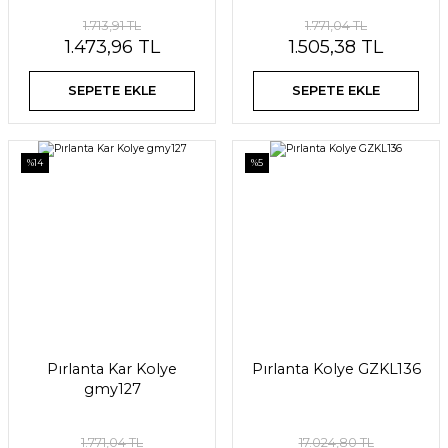
1.713,91 TL
1.771,04 TL
1.473,96 TL
1.505,38 TL
SEPETE EKLE
SEPETE EKLE
%14
%5
Pırlanta Kar Kolye
Pırlanta Kolye GZKL136
gmy127
1.771,04 TL
17.024,80 TL