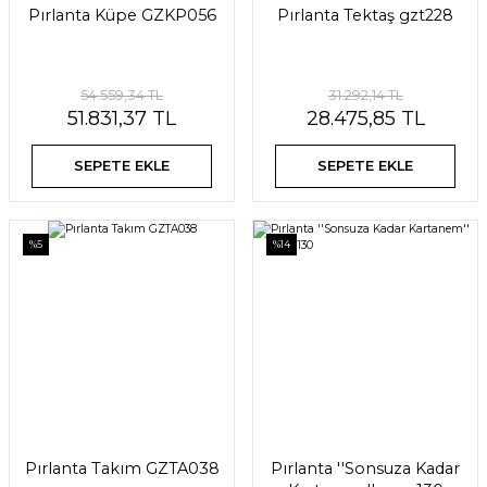
Pırlanta Küpe GZKP056
Pırlanta Tektaş gzt228
54.559,34 TL
31.292,14 TL
51.831,37 TL
28.475,85 TL
SEPETE EKLE
SEPETE EKLE
%5
%14
Pırlanta Takım GZTA038
Pırlanta ''Sonsuza Kadar