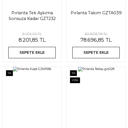
Pırlanta Tek Aşkıma
Pırlanta Takım GZTA039
Sonsuza Kadar GZT232
9.013,02 TL
82.838,79 TL
8.201,85 TL
78.696,85 TL
SEPETE EKLE
SEPETE EKLE
%5
%9
YENİ