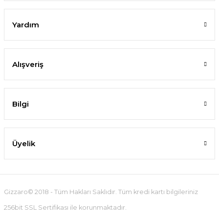
Yardım
Alışveriş
Bilgi
Üyelik
Gizzaro© 2018 - Tüm Hakları Saklıdır. Tüm kredi kartı bilgileriniz
256bit SSL Sertifikası ile korunmaktadır.