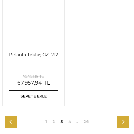
Pırlanta Tektaş GZT212
72.721,18 TL
67.957,94 TL
SEPETE EKLE
1
2
3
4
..
26