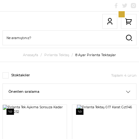
Anasayfa
Pırlanta Tektaş
8 Ayar Pırlanta Tektaşlar
Stoktakiler
Toplam 4 ürün
%9
%9