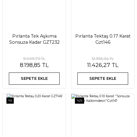
Pırlanta Tek Aşkıma
Pırlanta Tektaş 0.17 Karat
Sonsuza Kadar GZT232
Gzt146
9.009,73 TL
12.556,34 TL
8.198,85 TL
11.426,27 TL
SEPETE EKLE
SEPETE EKLE
%9
%25