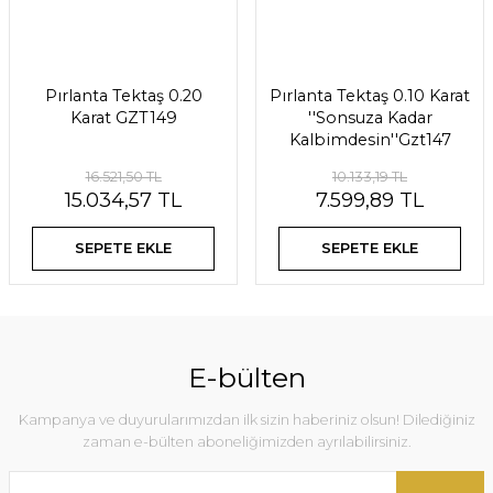
Pırlanta Tektaş 0.20
Pırlanta Tektaş 0.10 Karat
Karat GZT149
''Sonsuza Kadar
Kalbimdesin''Gzt147
16.521,50 TL
10.133,19 TL
15.034,57 TL
7.599,89 TL
SEPETE EKLE
SEPETE EKLE
E-bülten
Kampanya ve duyurularımızdan ilk sizin haberiniz olsun! Dilediğiniz
zaman e-bülten aboneliğimizden ayrılabilirsiniz.