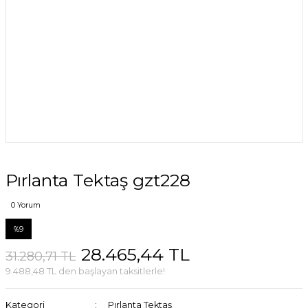
Pırlanta Tektaş gzt228
0 Yorum
%9
28.465,44 TL
31.280,71 TL
9.488,48 TL den başlayan taksitlerle!
Kategori
Pırlanta Tektaş