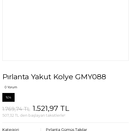
Pırlanta Yakut Kolye GMY088
0 Yorum
%14
1.521,97 TL
1.769,74 TL
507,32 TL den başlayan taksitlerle!
Kategori
Pırlanta Gümüş Takılar