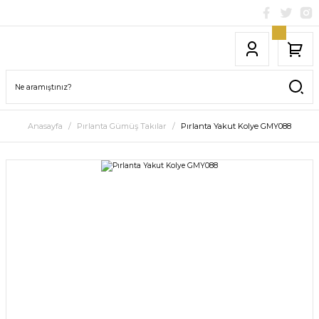
Anasayfa
Pırlanta Gümüş Takılar
Pırlanta Yakut Kolye GMY088