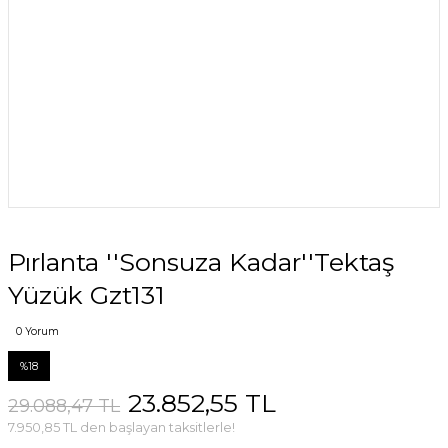
Pırlanta ''Sonsuza Kadar''Tektaş
Yüzük Gzt131
0 Yorum
%18
23.852,55 TL
29.088,47 TL
7.950,85 TL den başlayan taksitlerle!