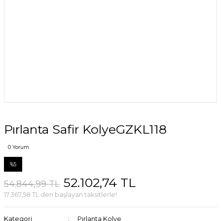
Pırlanta Safir KolyeGZKL118
0 Yorum
%5
52.102,74 TL
54.844,99 TL
17.367,58 TL den başlayan taksitlerle!
Kategori
Pırlanta Kolye