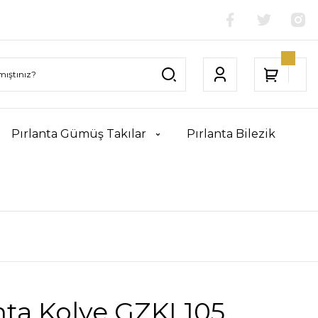
Pırlanta Gümüş Takılar
Pırlanta Bilezik
nta Kolye GZKL105