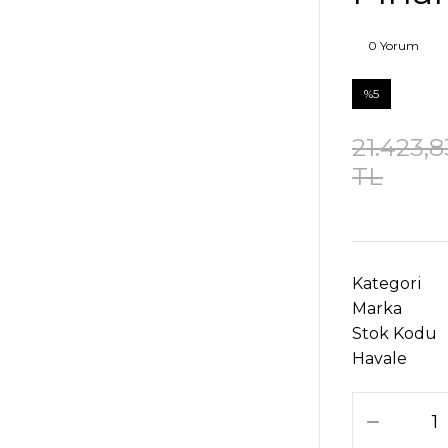
0 Yorum
%5
21.423,8
TL
Kategori
Marka
Stok Kodu
Havale