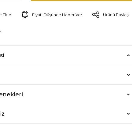
Fiyatı Düşünce Haber Ver
Ürünü Paylaş
t
si
enekleri
iz