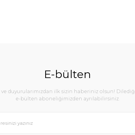
E-bülten
e duyurularımızdan ilk sizin haberiniz olsun! Diledi
e-bülten aboneliğimizden ayrılabilirsiniz.