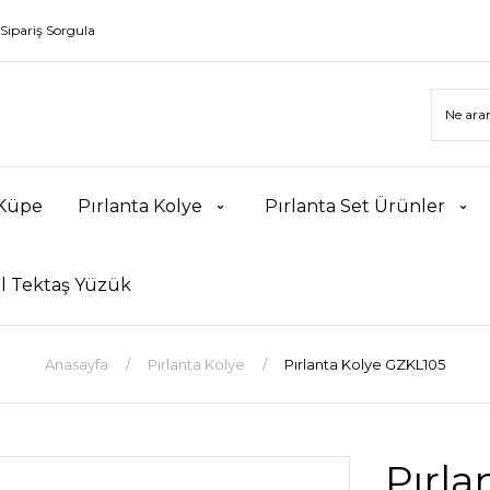
Sipariş Sorgula
 Küpe
Pırlanta Kolye
Pırlanta Set Ürünler
l Tektaş Yüzük
Anasayfa
Pırlanta Kolye
Pırlanta Kolye GZKL105
Pırla