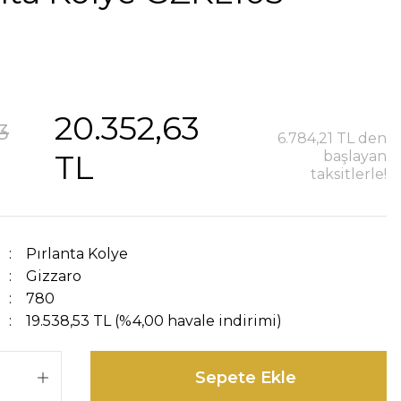
20.352,63
3
6.784,21 TL den
TL
başlayan
taksitlerle!
Pırlanta Kolye
Gizzaro
780
19.538,53 TL (%4,00 havale indirimi)
Sepete Ekle