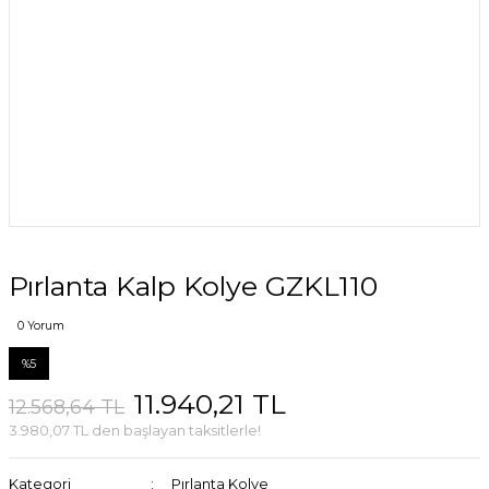
Pırlanta Kalp Kolye GZKL110
0 Yorum
%5
11.940,21 TL
12.568,64 TL
3.980,07 TL den başlayan taksitlerle!
Kategori
Pırlanta Kolye