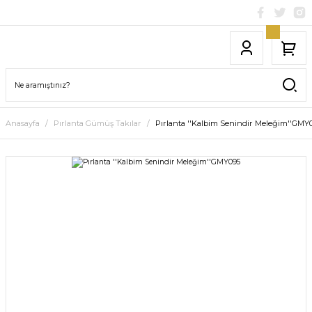
Anasayfa
Pırlanta Gümüş Takılar
Pırlanta ''Kalbim Senindir Meleğim''GMY