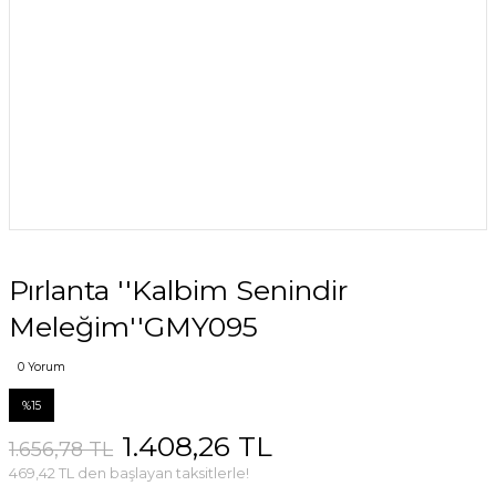
Pırlanta ''Kalbim Senindir
Meleğim''GMY095
0 Yorum
%15
1.408,26 TL
1.656,78 TL
469,42 TL den başlayan taksitlerle!