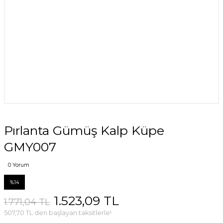
Pırlanta Gümüş Kalp Küpe
GMY007
0 Yorum
%14
1.523,09 TL
1.771,04 TL
507,70 TL den başlayan taksitlerle!