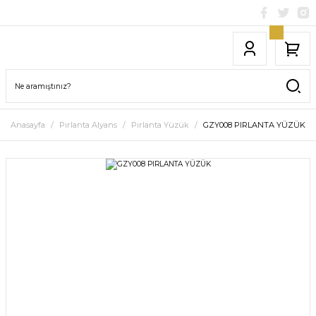
Anasayfa
Pırlanta Alyans
Pırlanta Yüzük
GZY008 PIRLANTA YÜZÜK