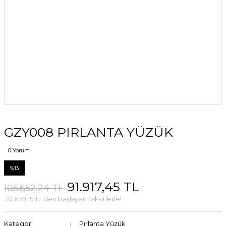
GZY008 PIRLANTA YÜZÜK
0 Yorum
%13
91.917,45 TL
105.652,24 TL
30.639,15 TL den başlayan taksitlerle!
Kategori
Pırlanta Yüzük