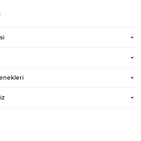
t
si
enekleri
iz