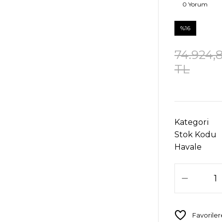
0 Yorum
%16
74.924,
TL
Kategori
Stok Kodu
Havale