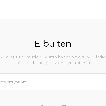
E-bülten
e duyurularımızdan ilk sizin haberiniz olsun! Diledi
e-bülten aboneliğimizden ayrılabilirsiniz.