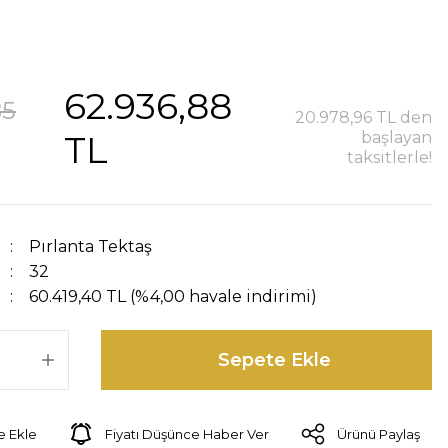
62.936,88
85
20.978,96 TL den
TL
başlayan
taksitlerle!
Pırlanta Tektaş
32
60.419,40 TL (%4,00 havale indirimi)
Sepete Ekle
Fiyatı Düşünce Haber Ver
Ürünü Paylaş