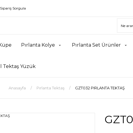
Sipariş Sorgula
 Küpe
Pırlanta Kolye
Pırlanta Set Ürünler
l Tektaş Yüzük
Anasayfa
Pırlanta Tektaş
GZT032 PIRLANTA TEKTAŞ
GZT0