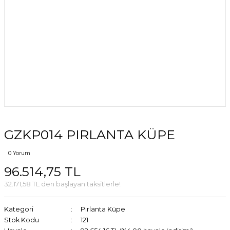
GZKP014 PIRLANTA KÜPE
0 Yorum
96.514,75 TL
32.171,58 TL den başlayan taksitlerle!
Kategori
Pırlanta Küpe
Stok Kodu
121