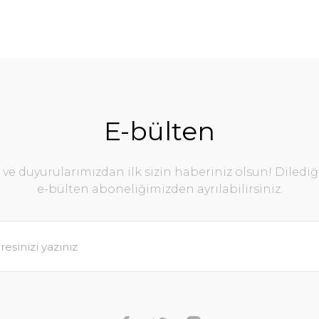
E-bülten
e duyurularımızdan ilk sizin haberiniz olsun! Diledi
e-bülten aboneliğimizden ayrılabilirsiniz.