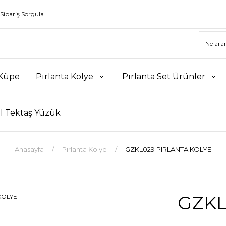
Sipariş Sorgula
 Küpe
Pırlanta Kolye
Pırlanta Set Ürünler
l Tektaş Yüzük
Anasayfa
Pırlanta Kolye
GZKL029 PIRLANTA KOLYE
GZKL