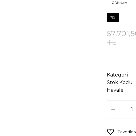
0 Yorum
%5
57.701,5
TL
Kategori
Stok Kodu
Havale