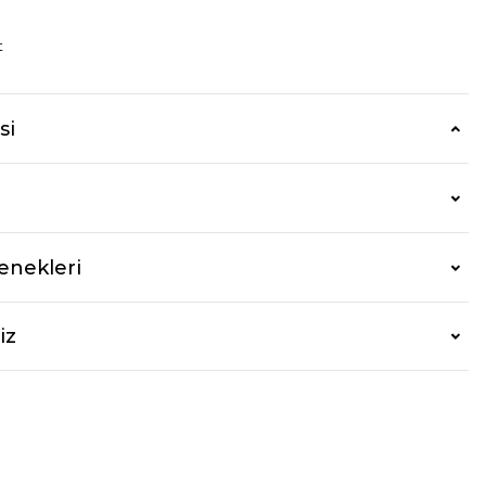
t
si
enekleri
iz