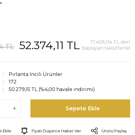
52.374,11 TL
17.458,04 TL den
4 TL
başlayan taksitlerle!
Pırlanta İncili Ürünler
172
50.279,15 TL (%4,00 havale indirimi)
Sepete Ekle
Fiyatı Düşünce Haber Ver
Ürünü Paylaş