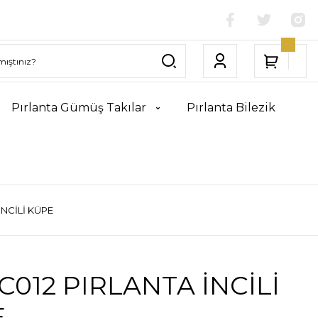
Pırlanta Gümüş Takılar
Pırlanta Bilezik
İNCİLİ KÜPE
C012 PIRLANTA İNCİLİ
E