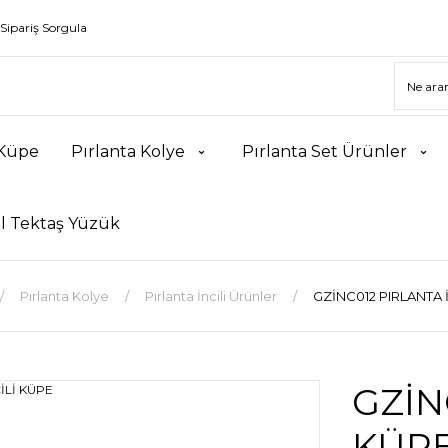
Sipariş Sorgula
 Küpe
Pırlanta Kolye
Pırlanta Set Ürünler
l Tektaş Yüzük
Pırlanta Kolye
Pırlanta İncili Ürünler
GZİNC012 PIRLANTA 
GZİN
KÜP