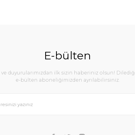
E-bülten
e duyurularımızdan ilk sizin haberiniz olsun! Diledi
e-bülten aboneliğimizden ayrılabilirsiniz.