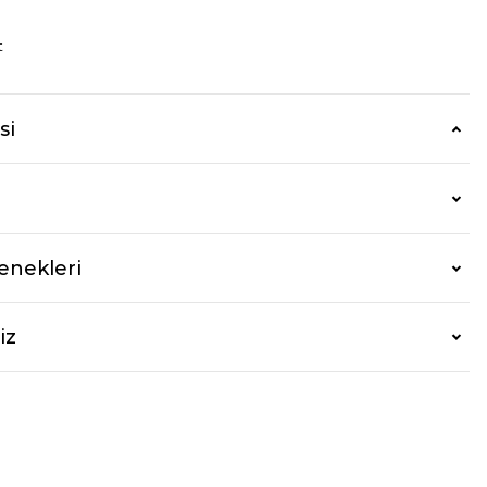
t
si
enekleri
iz