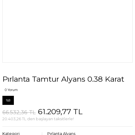
Pırlanta Tamtur Alyans 0.38 Karat
0 Yorum
%8
61.209,77 TL
66.532,36 TL
20.403,26 TL den başlayan taksitlerle!
Kategori
Pırlanta Alyans