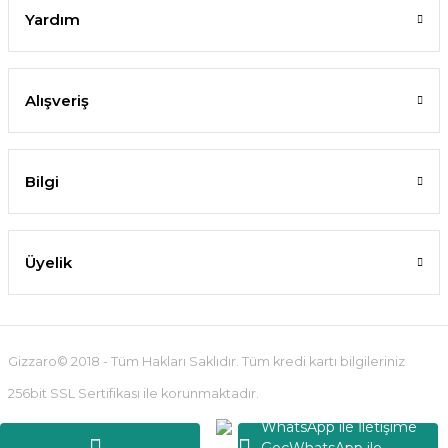
Yardım
Alışveriş
Bilgi
Üyelik
Gizzaro© 2018 - Tüm Hakları Saklıdır. Tüm kredi kartı bilgileriniz
256bit SSL Sertifikası ile korunmaktadır.
WhatsApp ile İletişime
Geç
WhatsApp ile