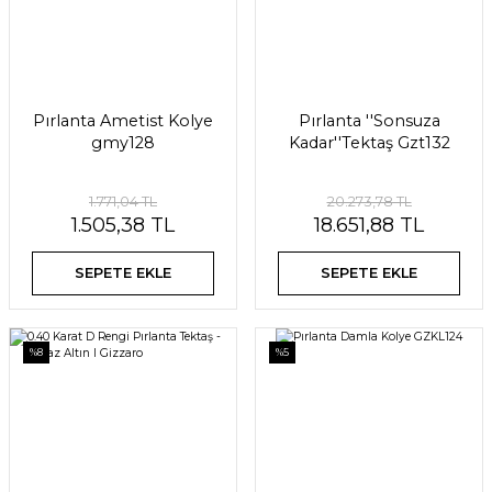
Pırlanta Ametist Kolye
Pırlanta ''Sonsuza
gmy128
Kadar''Tektaş Gzt132
1.771,04 TL
20.273,78 TL
1.505,38 TL
18.651,88 TL
SEPETE EKLE
SEPETE EKLE
%8
%5