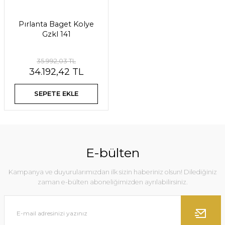
Pırlanta Baget Kolye
Gzkl 141
35.992,03 TL
34.192,42 TL
SEPETE EKLE
E-bülten
Kampanya ve duyurularımızdan ilk sizin haberiniz olsun! Dilediğiniz
zaman e-bülten aboneliğimizden ayrılabilirsiniz.