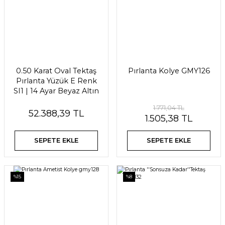
0.50 Karat Oval Tektaş
Pırlanta Kolye GMY126
Pırlanta Yüzük E Renk
SI1 | 14 Ayar Beyaz Altın
Gizzaro
1.771,04 TL
52.388,39 TL
1.505,38 TL
SEPETE EKLE
SEPETE EKLE
%15
%8