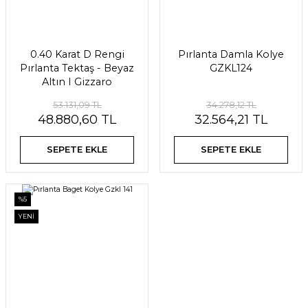
0.40 Karat D Rengi
Pırlanta Damla Kolye
Pırlanta Tektaş - Beyaz
GZKL124
Altın I Gizzaro
53.131,09 TL
34.278,12 TL
48.880,60 TL
32.564,21 TL
SEPETE EKLE
SEPETE EKLE
%5
YENİ